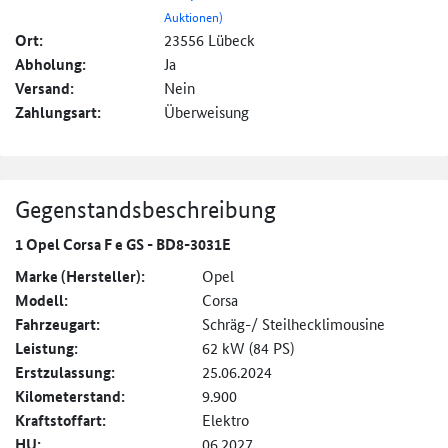
Auktionen)
Ort:
23556 Lübeck
Abholung:
Ja
Versand:
Nein
Zahlungsart:
Überweisung
Gegenstandsbeschreibung
1 Opel Corsa F e GS - BD8-3031E
Marke (Hersteller):
Opel
Modell:
Corsa
Fahrzeugart:
Schräg-/ Steilhecklimousine
Leistung:
62 kW (84 PS)
Erstzulassung:
25.06.2024
Kilometerstand:
9.900
Kraftstoffart:
Elektro
HU:
06.2027