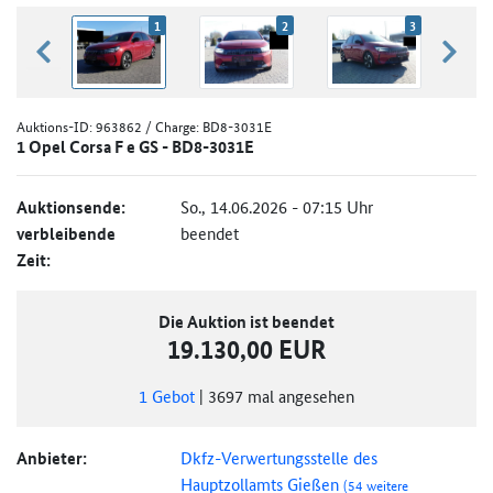
1
2
3
zurück blättern
weiter
Auktions-ID:
963862
/ Charge: BD8-3031E
1 Opel Corsa F e GS - BD8-3031E
Auktionsende:
So., 14.06.2026 - 07:15 Uhr
verbleibende
beendet
Zeit:
Die Auktion ist beendet
19.130,00 EUR
1
Gebot
|
3697
mal angesehen
Anbieter:
Dkfz-Verwertungsstelle des
Hauptzollamts Gießen
(54 weitere