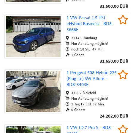
31.500,00 EUR
1 VW Passat 1.5 TSI eHybrid Business - BD
1 VW Passat 1.5 TSI
Beob
eHybrid Business - BD8-
Au
3666E
22143 Hamburg
Nur Abholung möglich!
noch 18 Std. 47 Min.
1 Gebot
31.650,00 EUR
1 Peugeot 508 Hybrid 225 (Plug-In) SW Allu
1 Peugeot 508 Hybrid 225
Beob
(Plug-In) SW Allure -
Au
BD8-3403E
33602 Bielefeld
Nur Abholung möglich!
1 Tag 17 Std. 32 Min.
0 Gebote
24.202,00 EUR
1 VW ID.7 Pro S - BD8-3741E
1 VW ID.7 Pro S - BD8-
Beob