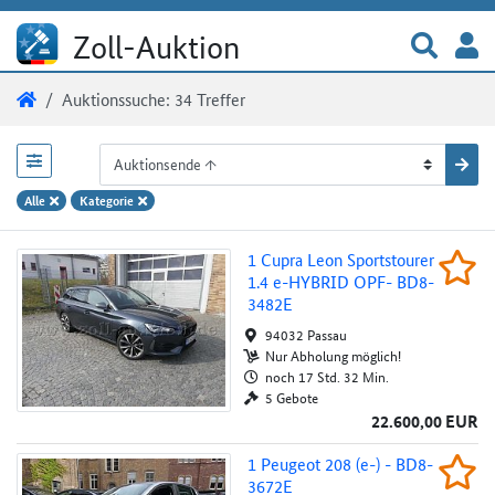
Direkt zum Inhalt
Direkt zum Filterbereich
Direkt zur Suchtrefferliste
Zur 
A
Zoll-Auktion
Sie sind hier:
Zoll-Auktion
Auktionssuche: 34 Treffer
Auktionsübersicht
Alle
Kategorie
1 Cupra Leon Sportstourer 1.4 e-HYBRID 
1 Cupra Leon Sportstourer
Beob
1.4 e-HYBRID OPF- BD8-
Au
3482E
94032 Passau
Nur Abholung möglich!
noch 17 Std. 32 Min.
5 Gebote
22.600,00 EUR
1 Peugeot 208 (e-) - BD8-3672E
1 Peugeot 208 (e-) - BD8-
Beob
3672E