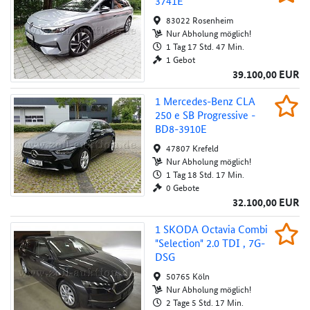
3741E
Au
83022 Rosenheim
Nur Abholung möglich!
1 Tag 17 Std. 47 Min.
1 Gebot
39.100,00 EUR
1 Mercedes-Benz CLA 250 e SB Progressive
1 Mercedes-Ben­z CLA
Beob
250 e SB Progressive -
Au
BD8-3910E
47807 Krefeld
Nur Abholung möglich!
1 Tag 18 Std. 17 Min.
0 Gebote
32.100,00 EUR
1 SKODA Octavia Combi "Selection" 2.0 TDI
1 SKODA Octavia Combi
Beob
"Selection" 2.0 TDI , 7G-
Au
DSG
50765 Köln
Nur Abholung möglich!
2 Tage 5 Std. 17 Min.