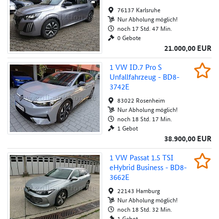
Au
76137 Karlsruhe
Nur Abholung möglich!
noch 17 Std. 47 Min.
0 Gebote
21.000,00 EUR
1 VW ID.7 Pro S Unfallfahrzeug - BD8-3742
1 VW ID.7 Pro S
Beob
Unfallfahrze­ug - BD8-
Au
3742E
83022 Rosenheim
Nur Abholung möglich!
noch 18 Std. 17 Min.
1 Gebot
38.900,00 EUR
1 VW Passat 1.5 TSI eHybrid Business - BD
1 VW Passat 1.5 TSI
Beob
eHybrid Business - BD8-
Au
3662E
22143 Hamburg
Nur Abholung möglich!
noch 18 Std. 32 Min.
1 Gebot