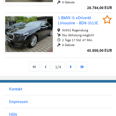
0 Gebote
28.784,00 EUR
1 BMW i5 eDrive40 Limousine - BD8-3513E
1 BMW i5 eDrive40
Beob
Limousine - BD8-3513E
Au
93055 Regensburg
Nur Abholung möglich!
2 Tage 17 Std. 47 Min.
0 Gebote
45.800,00 EUR
Erste Seite
Vorherige
Nächste Seite
Letzte Seite
Aktuelle Seite
1/4
Kontakt
Impressum
Hilfe