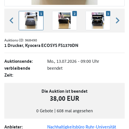
1
2
3
zurück blättern
weiter
Auktions-ID:
968490
1 Drucker, Kyocera ECOSYS FS1370DN
Auktionsende:
Mo., 13.07.2026 - 09:00 Uhr
verbleibende
beendet
Zeit:
Die Auktion ist beendet
38,00 EUR
0
Gebote
|
608
mal angesehen
Anbieter:
Nachhaltigkeitsbüro Ruhr-Universität