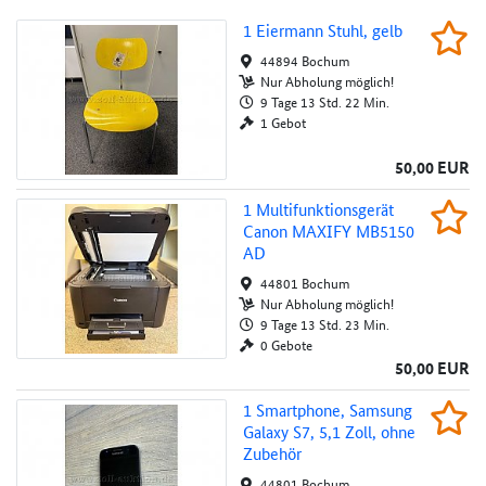
1 Eiermann Stuhl, gelb
1 Eiermann Stuhl, gelb
Beob
44894 Bochum
Au
Nur Abholung möglich!
9 Tage 13 Std. 22 Min.
1 Gebot
50,00 EUR
1 Multifunktionsgerät Canon MAXIFY MB5
1 Multifunktio­nsgerät
Beob
Canon MAXIFY MB5150
Au
AD
44801 Bochum
Nur Abholung möglich!
9 Tage 13 Std. 23 Min.
0 Gebote
50,00 EUR
1 Smartphone, Samsung Galaxy S7, 5,1 Zoll,
1 Smartphone, Samsung
Beob
Galaxy S7, 5,1 Zoll, ohne
Au
Zubehör
44801 Bochum