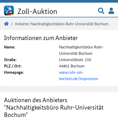
Direkt zum Inhalt
Zur 
A
Zoll-Auktion
Sie sind hier:
Zoll-Auktion
Anbieter Nachhaltigkeitsbüro Ruhr-Universität Bochum
Anbieter Nachhaltigkeitsbüro Ruhr-U
Informationen zum Anbieter
Name:
Nachhaltigkeitsbüro Ruhr-
Universität Bochum
Straße:
Universitätsstr. 150
PLZ / Ort:
44801 Bochum
Homepage:
www.ruhr-uni-
bochum.de/impressum
Auktionen des Anbieters
"Nachhaltigkeitsbüro Ruhr-Universität
Bochum"