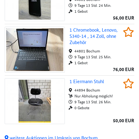
9 Tage 13 Std. 24 Min.
1 Gebot
56,00 EUR
1 Chromebook, Lenovo, S340-14 , 14 Zoll, o
1 Chromebook, Lenovo,
Beob
S340-14 , 14 Zoll, ohne
Au
Zubehör
44801 Bochum
9 Tage 13 Std. 25 Min.
1 Gebot
76,00 EUR
1 Eiermann Stuhl
1 Eiermann Stuhl
Beob
44894 Bochum
Au
Nur Abholung möglich!
9 Tage 13 Std. 26 Min.
0 Gebote
50,00 EUR
weitere Auktionen im Umkreis von Bochum