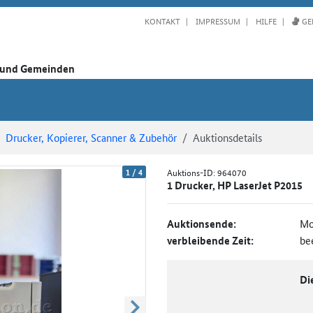
KONTAKT
IMPRESSUM
HILFE
GE
n und Gemeinden
Drucker, Kopierer, Scanner & Zubehör
Auktionsdetails
1
/
4
Auktions-ID:
964070
1 Drucker, HP LaserJet P2015
Auktionsende:
Mo
verbleibende Zeit:
be
Di