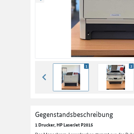
zurück blättern
1
2
zurück blättern
Gegenstandsbeschreibung
1 Drucker, HP LaserJet P2015