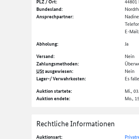
PLZ / Ort:
44801
Bundesland:
Nordrh
Ansprechpartner:
Nadine
Telefo
E-Mail
Abholung:
Ja
Versand:
Nein
Zahlungs­methoden:
Überw
USt
ausgewiesen:
Nein
Lager-/ Verwahrkosten:
Es fal
Auktion startete:
Mi., 03
Auktion endete:
Mo., 1
Rechtliche Informationen
Auktionsart:
Privatr