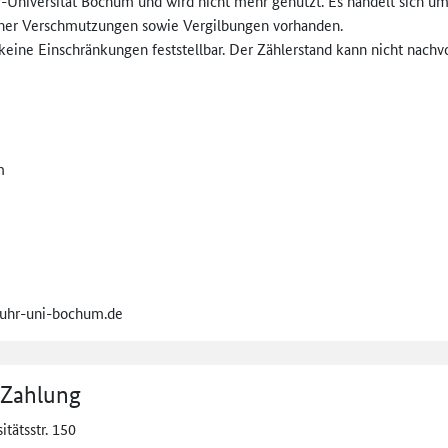
Universität Bochum und wird nicht mehr genutzt. Es handelt sich u
licher Verschmutzungen sowie Vergilbungen vorhanden.
 keine Einschränkungen feststellbar. Der Zählerstand kann nicht na
m
ruhr-uni-­bochum.de
 Zahlung
itätsstr. 150