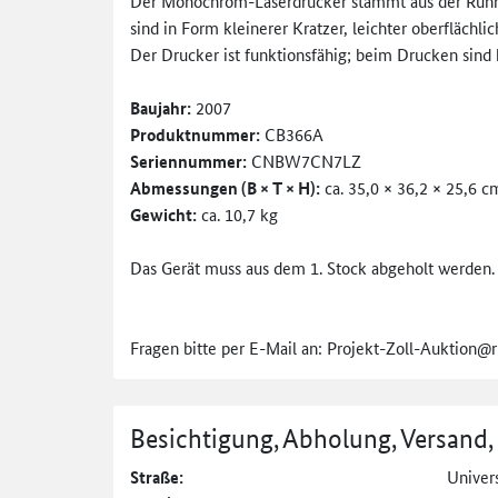
Der Monochrom-Laserdrucker stammt aus der Ruhr-
sind in Form kleinerer Kratzer, leichter oberfläch
Der Drucker ist funktionsfähig; beim Drucken sind
Baujahr:
2007
Produktnummer:
CB366A
Seriennummer:
CNBW7CN7LZ
Abmessungen (B × T × H):
ca. 35,0 × 36,2 × 25,6 c
Gewicht:
ca. 10,7 kg
Das Gerät muss aus dem 1. Stock abgeholt werden.
Fragen bitte per E-Mail an: Projekt-Zoll-Auktion@
Besichtigung, Abholung, Versand,
Straße:
Univers