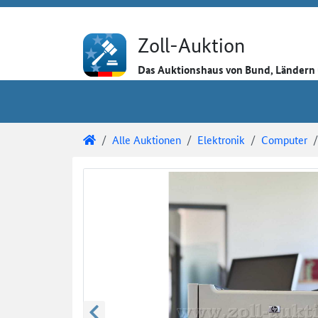
Direkt zum Inhalt
Direkt zu den Auktionsdetails
Direkt zur Gebotseingabe
Zoll-Auktion
Das Auktionshaus von Bund, Länder
Sie sind hier:
Zoll-Auktion
Alle Auktionen
Elektronik
Computer
Auktionsdetails
Auktionsüberblick