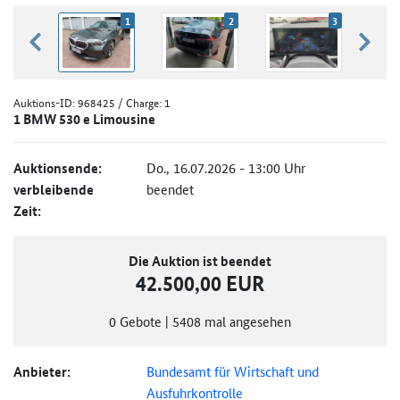
1
2
3
zurück blättern
weiter
Auktions-ID:
968425
/ Charge: 1
1 BMW 530 e Limousine
Auktionsende:
Do., 16.07.2026 - 13:00 Uhr
verbleibende
beendet
Zeit:
Die Auktion ist beendet
42.500,00 EUR
0
Gebote
|
5408
mal angesehen
Anbieter:
Bundesamt für Wirtschaft und
Ausfuhrkontrolle