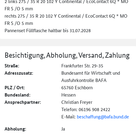
2 links 275 / 35 R 20 102 Y Continental / EcoContact 6Q * MO
FR S /O 5 mm
rechts 275 / 35 R 20 102 Y Continental / EcoContact 6Q * MO
FR S /O 5 mm
Pannenset Füllflasche haltbar bis 31.07.2028
Besichtigung, Abholung, Versand, Zahlung
Straße:
Frankfurter Str. 29-35
Adresszusatz:
Bundesamt für Wirtschaft und
Ausfuhrkontrolle BAFA
PLZ / Ort:
65760 Eschborn
Bundesland:
Hessen
Ansprechpartner:
Christian Freyer
Telefon: 06196 908 2422
E-Mail:
beschaffung@
bafa.bund.de
Abholung:
Ja