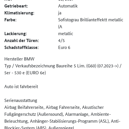
Getriebeart:
Automatik
Klimatisierung:
ja
Farbe:
Sofistograu Brillianteffektt metallic
(A
Lackierung:
metallic
Anzahl der Türen:
4/5
Schadstoffklasse:
Euro 6
Hersteller BMW
Typ / Verkaufsbezeichnung Baureihe 5 Lim. (G60) (07.2023->) /
5er - 530 e (EURO 6e)
Auto ist fahrbereit
Serienausstattung
Airbag Beifahrerseite, Airbag Fahrerseite, Akustischer
Fußgängerschutz (Außensound), Alarmanlage, Ambiente-
Beleuchtung, Anhänger-Stabilisierungs-Progr­amm (ASL), Anti-
Blockier-System (ABS), Außenspiegel