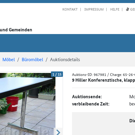
KONTAKT
IMPRESSUM
HILFE
GE
n und Gemeinden
Möbel
Büromöbel
Auktionsdetails
1
/
15
Auktions-ID:
967981
/ Charge: 65-26
9 Hiller Konferenztische, klap
Auktionsende:
Mo
verbleibende Zeit:
be
Di