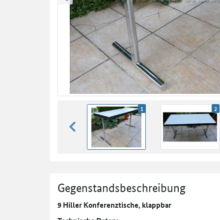
zurück blättern
1
2
zurück blättern
Gegenstandsbeschreibung
9 Hiller Konferenztische, klappbar