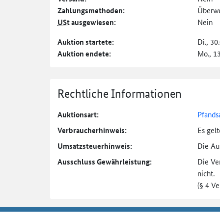
Zahlungs­methoden:
Überw
USt
ausgewiesen:
Nein
Auktion startete:
Di., 30
Auktion endete:
Mo., 1
Rechtliche Informationen
Auktionsart:
Pfands
Verbraucher­hinweis:
Es gel
Umsatzsteuer­hinweis:
Die Auk
Ausschluss Gewährleistung:
Die Ve
nicht.
(§ 4 V