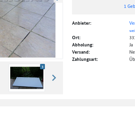
weiter blättern
1
Geb
Anbieter:
Ve
wei
Ort:
33
Abholung:
Ja
Versand:
Ne
Zahlungsart:
Üb
3
weiter blättern