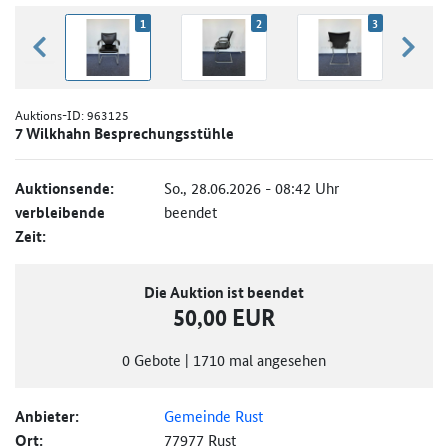
1
2
3
zurück blättern
weiter
Auktions-ID:
963125
7 Wilkhahn Besprechungsstühle
Auktionsende:
So., 28.06.2026 - 08:42 Uhr
verbleibende
beendet
Zeit:
Die Auktion ist beendet
50,00 EUR
0
Gebote
|
1710
mal angesehen
Anbieter:
Gemeinde Rust
Ort:
77977 Rust