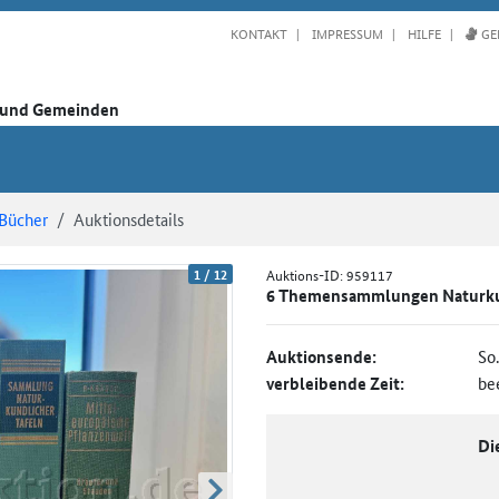
KONTAKT
IMPRESSUM
HILFE
GE
n und Gemeinden
Bücher
Auktionsdetails
1
/
12
Auktions-ID:
959117
6 Themensammlungen Naturk
Auktionsende:
So
verbleibende Zeit:
be
Di