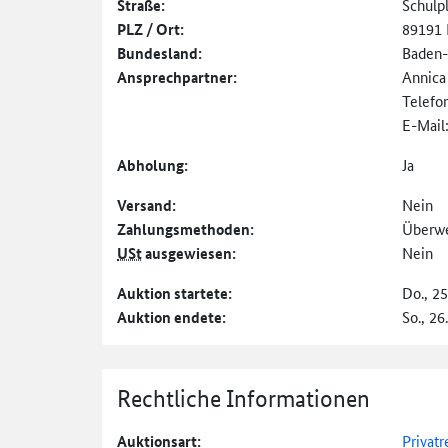
Straße:
Schulp
PLZ / Ort:
89191 
Bundesland:
Baden
Ansprechpartner:
Annica
Telefo
E-Mail
Abholung:
Ja
Versand:
Nein
Zahlungs­methoden:
Überw
USt
ausgewiesen:
Nein
Auktion startete:
Do., 2
Auktion endete:
So., 26
Rechtliche Informationen
Auktionsart:
Privatr