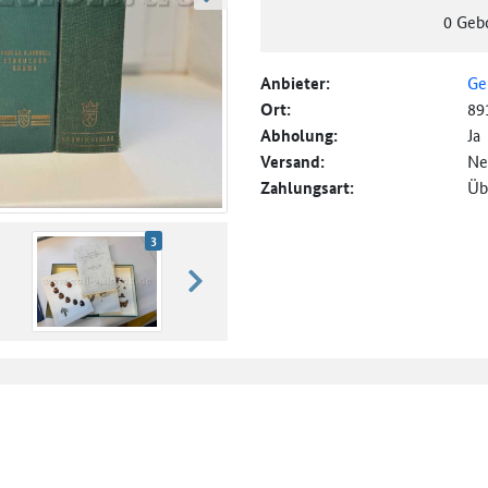
weiter blättern
0
Geb
Anbieter:
Ge
Ort:
89
Abholung:
Ja
Versand:
Ne
Zahlungsart:
Üb
3
weiter blättern