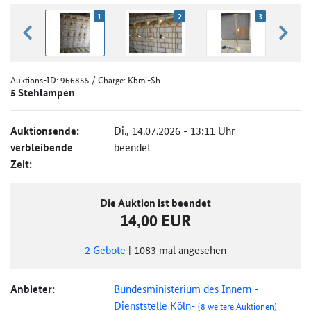
1
2
3
zurück blättern
weiter
Auktions-ID:
966855
/ Charge: Kbmi-Sh
5 Stehlampen
Auktionsende:
Di., 14.07.2026 - 13:11 Uhr
verbleibende
beendet
Zeit:
Die Auktion ist beendet
14,00 EUR
2
Gebote
|
1083
mal angesehen
Anbieter:
Bundesministerium des Innern -
Dienststelle Köln-
(8 weitere Auktionen)