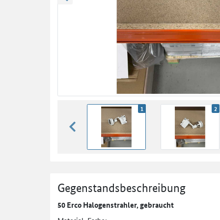
zurück blättern
1
2
zurück blättern
Gegenstandsbeschreibung
50 Erco Halogenstrahler, gebraucht