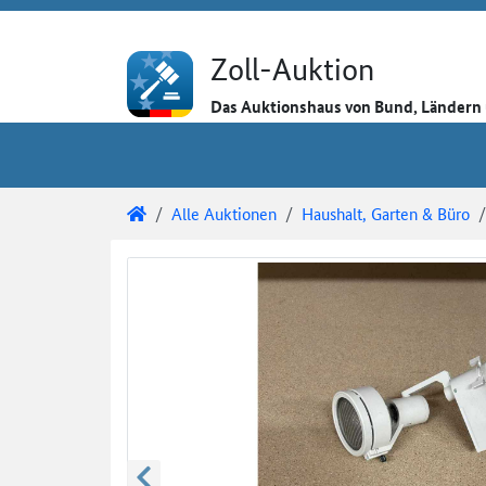
Direkt zum Inhalt
Direkt zu den Auktionsdetails
Direkt zur Gebotseingabe
Zoll-Auktion
Das Auktionshaus von Bund, Länder
Sie sind hier:
Zoll-Auktion
Alle Auktionen
Haushalt, Garten & Büro
Auktionsdetails
Auktionsüberblick