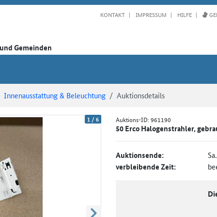
KONTAKT
IMPRESSUM
HILFE
GE
n und Gemeinden
Innenausstattung & Beleuchtung
Auktionsdetails
1
/
6
Auktions-ID:
961190
50 Erco Halogenstrahler, gebr
Auktionsende:
Sa
verbleibende Zeit:
be
Di