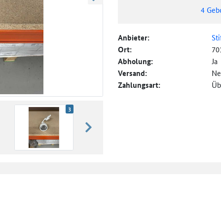
weiter blättern
4
Geb
Anbieter:
St
Ort:
70
Abholung:
Ja
Versand:
Ne
Zahlungsart:
Üb
3
weiter blättern