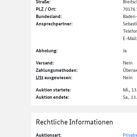
Straße:
Breitsc
PLZ / Ort:
70176 
Bundesland:
Baden
Ansprechpartner:
Sebast
Telefo
E-Mail
Abholung:
Ja
Versand:
Nein
Zahlungs­methoden:
Überw
USt
ausgewiesen:
Nein
Auktion startete:
Mi., 13
Auktion endete:
Sa., 13
Rechtliche Informationen
Auktionsart:
Privatr