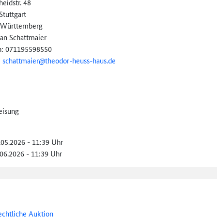
heidstr. 48
Stuttgart
-Württemberg
ian Schattmaier
n: 071195598550
:
schattmaier@
theodor-
heuss-
haus.de
eisung
.05.2026 - 11:39 Uhr
.06.2026 - 11:39 Uhr
echtliche Auktion