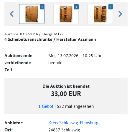
1
2
3
zurück blättern
weiter
Auktions-ID:
968316
/ Charge: M129
4 Schiebetürenschränke / Hersteller Assmann
Auktionsende:
Mo., 13.07.2026 - 10:25 Uhr
verbleibende
beendet
Zeit:
Die Auktion ist beendet
33,00 EUR
1
Gebot
|
522
mal angesehen
Anbieter:
Kreis Schleswig-Flensburg
Ort:
24837 Schleswig