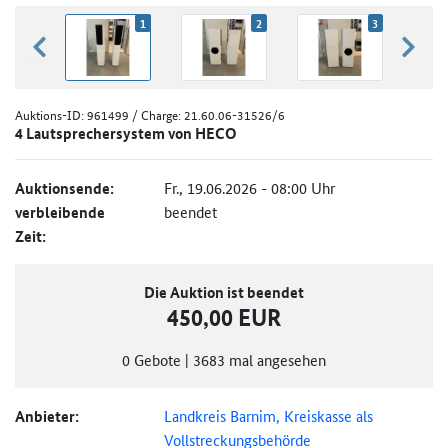
1
2
3
zurück blättern
weiter
Auktions-ID:
961499
/ Charge: 21.60.06-31526/6
4 Lautsprechersystem von HECO
Auktionsende:
Fr., 19.06.2026 - 08:00 Uhr
verbleibende
beendet
Zeit:
Die Auktion ist beendet
450,00 EUR
0
Gebote
|
3683
mal angesehen
Anbieter:
Landkreis Barnim, Kreiskasse als
Vollstreckungsbehörde