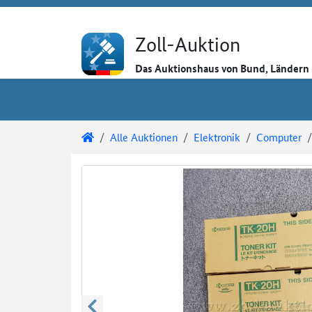
Direkt zum Inhalt
Direkt zu den Auktionsdetails
Direkt zur Gebotseingabe
Zoll-Auktion
Das Auktionshaus von Bund, Länder
Sie sind hier:
Zoll-Auktion
Alle Auktionen
Elektronik
Computer
Auktionsdetails
Auktionsüberblick