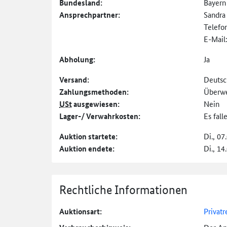
Bundesland:
Bayern
Ansprechpartner:
Sandr
Telefo
E-Mail
Abholung:
Ja
Versand:
Deutsc
Zahlungs­methoden:
Überw
USt
ausgewiesen:
Nein
Lager-/ Verwahrkosten:
Es fal
Auktion startete:
Di., 07
Auktion endete:
Di., 14
Rechtliche Informationen
Auktionsart:
Privatr