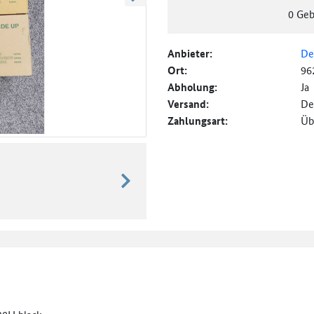
weiter blättern
0
Geb
Anbieter:
De
Ort:
96
Abholung:
Ja
Versand:
De
Zahlungsart:
Üb
weiter blättern