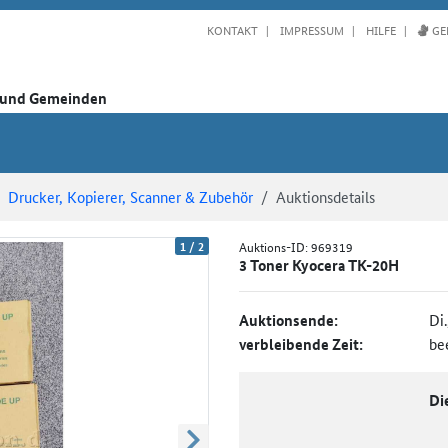
KONTAKT
IMPRESSUM
HILFE
GE
n und Gemeinden
Drucker, Kopierer, Scanner & Zubehör
Auktionsdetails
1
/
2
Auktions-ID:
969319
3 Toner Kyocera TK-20H
Auktionsende:
Di
verbleibende Zeit:
be
Di