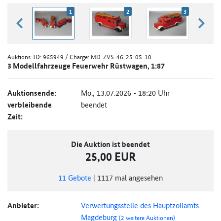
1
2
3
zurück blättern
weiter
Auktions-ID:
965949
/ Charge: MD-ZVS-46-25-05-10
3 Modellfahrzeuge Feuerwehr Rüstwagen, 1:87
Auktionsende:
Mo., 13.07.2026 - 18:20 Uhr
verbleibende
beendet
Zeit:
Die Auktion ist beendet
25,00 EUR
11
Gebote
|
1117
mal angesehen
Anbieter:
Verwertungsstelle des Hauptzollamts
Magdeburg
(2 weitere Auktionen)