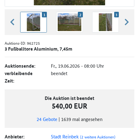
1
2
3
zurück blättern
weiter
Auktions-ID:
962725
3 Fußballtore Aluminium, 7,45m
Auktionsende:
Fr., 19.06.2026 - 08:00 Uhr
verbleibende
beendet
Zeit:
Die Auktion ist beendet
540,00 EUR
24
Gebote
|
1639
mal angesehen
Anbieter:
Stadt Reinbek
(2 weitere Auktionen)