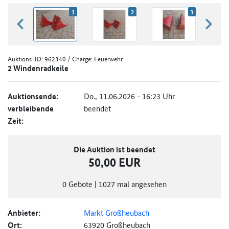
1
2
3
zurück blättern
weiter
Auktions-ID:
962340
/ Charge: Feuerwehr
2 Windenradkeile
Auktionsende:
Do., 11.06.2026 - 16:23 Uhr
verbleibende
beendet
Zeit:
Die Auktion ist beendet
50,00 EUR
0
Gebote
|
1027
mal angesehen
Anbieter:
Markt Großheubach
Ort:
63920 Großheubach