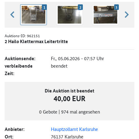
1
2
3
zurück blättern
weiter
Auktions-ID:
962151
2 Hailo Klettermax Leitertritte
Auktionsende:
Fr., 05.06.2026 - 07:57 Uhr
verbleibende
beendet
Zeit:
Die Auktion ist beendet
40,00 EUR
0
Gebote
|
974
mal angesehen
Anbieter:
Hauptzollamt Karlsruhe
Ort:
76137 Karlsruhe