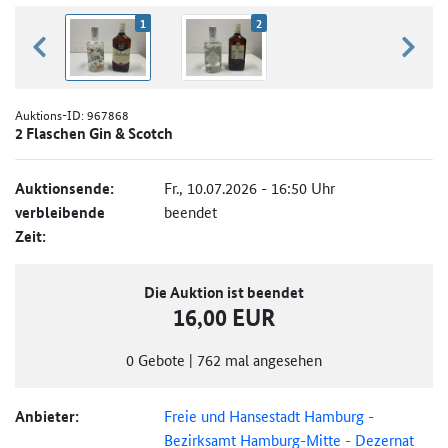
1
2
zurück blättern
weiter
Auktions-ID:
967868
2 Flaschen Gin & Scotch
Auktionsende:
Fr., 10.07.2026 - 16:50 Uhr
verbleibende
beendet
Zeit:
Die Auktion ist beendet
16,00 EUR
0
Gebote
|
762
mal angesehen
Anbieter:
Freie und Hansestadt Hamburg -
Bezirksamt Hamburg-Mitte - Dezernat