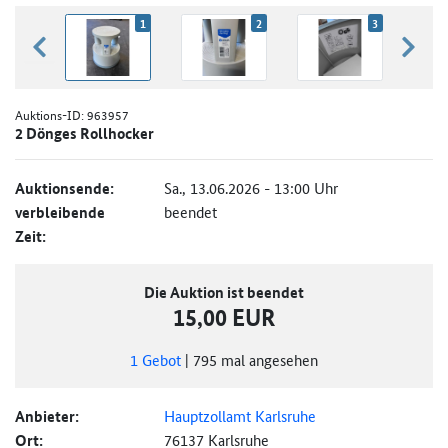
1
2
3
zurück blättern
weiter
Auktions-ID:
963957
2 Dönges Rollhocker
Auktionsende:
Sa., 13.06.2026 - 13:00 Uhr
verbleibende
beendet
Zeit:
Die Auktion ist beendet
15,00 EUR
1
Gebot
|
795
mal angesehen
Anbieter:
Hauptzollamt Karlsruhe
Ort:
76137 Karlsruhe