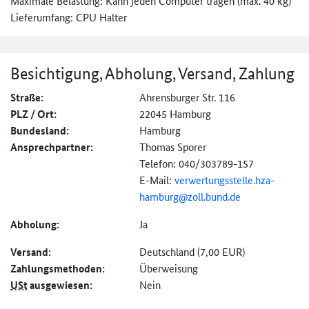
Maximale Belastung: Kann jeden Computer tragen (max. 40 kg)
Lieferumfang: CPU Halter
Besichtigung, Abholung, Versand, Zahlung
Straße:
Ahrensburger Str. 116
PLZ / Ort:
22045 Hamburg
Bundesland:
Hamburg
Ansprechpartner:
Thomas Sporer
Telefon: 040/303789-157
E-Mail:
verwertungsstelle.
hza-
hamburg@
zoll.bund.de
Abholung:
Ja
Versand:
Deutschland (7,00 EUR)
Zahlungs­methoden:
Überweisung
USt
ausgewiesen:
Nein