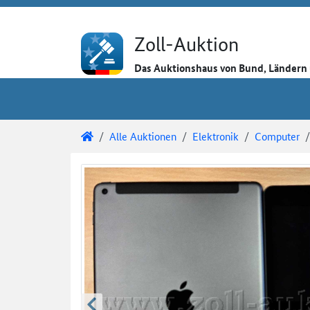
Direkt zum Inhalt
Direkt zu den Auktionsdetails
Direkt zur Gebotseingabe
Zoll-Auktion
Das Auktionshaus von Bund, Länder
Sie sind hier:
Zoll-Auktion
Alle Auktionen
Elektronik
Computer
Auktionsdetails
Auktionsüberblick