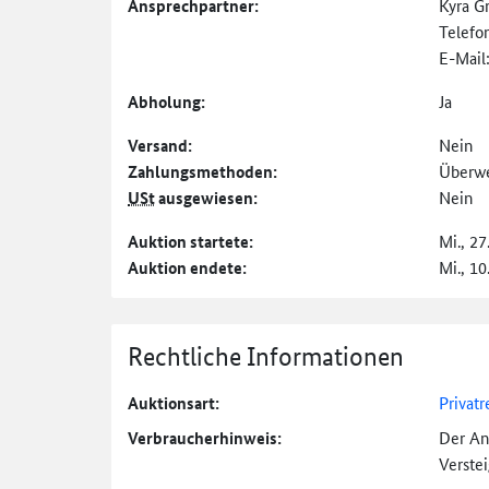
Ansprechpartner:
Kyra G
Telefo
E-Mail
Abholung:
Ja
Versand:
Nein
Zahlungs­methoden:
Überw
USt
ausgewiesen:
Nein
Auktion startete:
Mi., 27
Auktion endete:
Mi., 10
Rechtliche Informationen
Auktionsart:
Privatr
Verbraucher­hinweis:
Der An
Verste