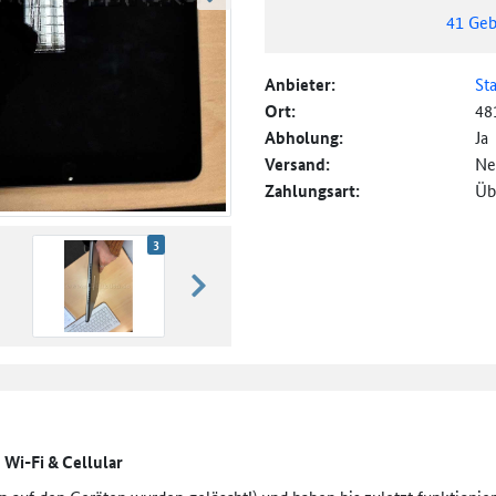
weiter blättern
41
Geb
Anbieter:
St
Ort:
48
Abholung:
Ja
Versand:
Ne
Zahlungsart:
Üb
3
weiter blättern
| Wi-Fi & Cellular