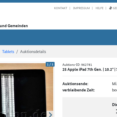
KONTAKT
IMPRESSUM
HILFE
GE
n und Gemeinden
Tablets
Auktionsdetails
1
/
5
Auktions-ID:
962781
25 Apple iPad 7th Gen. | 10.2'' |
Auktionsende:
Mi
verbleibende Zeit:
be
Di