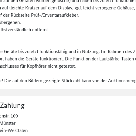
n auf den Geräten wurden gelöscht!) und haben bis zuletzt funktionier
uf (leichte Kratzer auf dem Display, ggf. leicht verbogene Gehäuse
f der Rückseite Prüf-/Inventaraufkleber.
übergeben.
bstverständlich entfernt.
e Geräte bis zuletzt funktionsfähig und in Nutzung. Im Rahmen des Z
 haben die Geräte funktioniert. Die Funktion der Lautstärke-Tasten
chlusses für Kopfhörer nicht getestet.
er! Die auf den Bildern gezeigte Stückzahl kann von der Auktionsme
 Zahlung
nstr. 109
Münster
ein-Westfalen