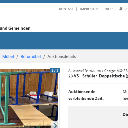
KONTAKT
IMPRESSUM
HILFE
GE
n und Gemeinden
Möbel
Büromöbel
Auktionsdetails
1
/
2
Auktions-ID:
963198
/ Charge: MG-F
23 VS - Schüler-Doppeltische 
Auktionsende:
Mi
verbleibende Zeit:
be
Di