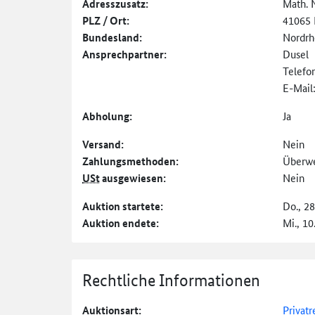
Adresszusatz:
Math. 
PLZ / Ort:
41065 
Bundesland:
Nordrh
Ansprechpartner:
Dusel
Telefo
E-Mail
Abholung:
Ja
Versand:
Nein
Zahlungs­methoden:
Überw
USt
ausgewiesen:
Nein
Auktion startete:
Do., 2
Auktion endete:
Mi., 10
Rechtliche Informationen
Auktionsart:
Privatr