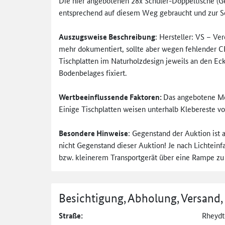
Die hier angebotenen 28x Schüler-Doppeltische (Ges
entsprechend auf diesem Weg gebraucht und zur Se
Auszugsweise Beschreibung
: Hersteller: VS – V
mehr dokumentiert, sollte aber wegen fehlender CE
Tischplatten im Naturholzdesign jeweils an den Eck
Bodenbelages fixiert.
Wertbeeinflussende Faktoren:
Das angebotene Mod
Einige Tischplatten weisen unterhalb Klebereste v
Besondere Hinweise
: Gegenstand der Auktion ist 
nicht Gegenstand dieser Auktion! Je nach Lichteinf
bzw. kleinerem Transportgerät über eine Rampe zu
Besichtigung, Abholung, Versand,
Straße:
Rheydt