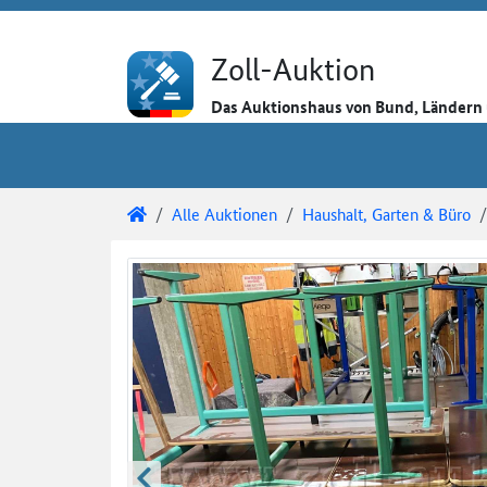
Direkt zum Inhalt
Direkt zu den Auktionsdetails
Direkt zur Gebotseingabe
Zoll-Auktion
Das Auktionshaus von Bund, Länder
Sie sind hier:
Zoll-Auktion
Alle Auktionen
Haushalt, Garten & Büro
Auktionsdetails
Auktionsüberblick