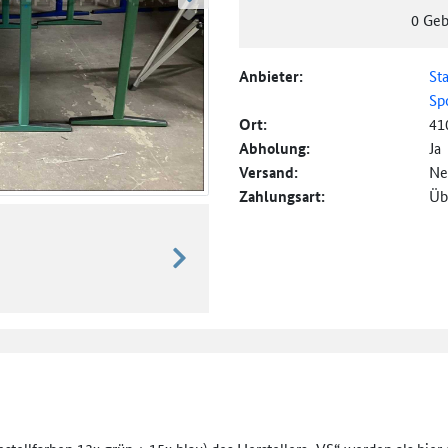
weiter blättern
0
Geb
Anbieter:
St
Sp
Ort:
41
Abholung:
Ja
Versand:
Ne
Zahlungsart:
Üb
weiter blättern