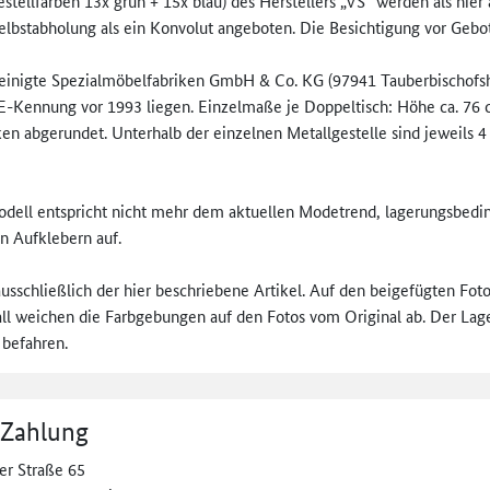
tellfarben 13x grün + 15x blau) des Herstellers „VS“ werden als hier
lbstabholung als ein Konvolut angeboten. Die Besichtigung vor Gebo
ereinigte Spezialmöbelfabriken GmbH & Co. KG (97941 Tauberbischofshe
-Kennung vor 1993 liegen. Einzelmaße je Doppeltisch: Höhe ca. 76 cm
en abgerundet. Unterhalb der einzelnen Metallgestelle sind jeweils 4
ell entspricht nicht mehr dem aktuellen Modetrend, lagerungsbeding
on Aufklebern auf.
ausschließlich der hier beschriebene Artikel. Auf den beigefügten Fo
all weichen die Farbgebungen auf den Fotos vom Original ab. Der Lage
 befahren.
 Zahlung
er Straße 65