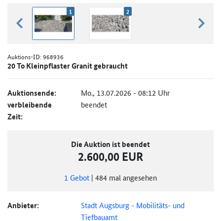
1
2
zurück blättern
weiter
Auktions-ID:
968936
20 To Kleinpflaster Granit gebraucht
Auktionsende:
Mo., 13.07.2026 - 08:12 Uhr
verbleibende
beendet
Zeit:
Die Auktion ist beendet
2.600,00 EUR
1
Gebot
|
484
mal angesehen
Anbieter:
Stadt Augsburg - Mobilitäts- und
Tiefbauamt