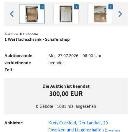
1
2
3
zurück blättern
weiter
Auktions-ID:
965584
1 Wertfachschrank - Schäfershop
Auktionsende:
Mo., 27.07.2026 - 08:00 Uhr
verbleibende
beendet
Zeit:
Die Auktion ist beendet
300,00 EUR
0
Gebote
|
1081
mal angesehen
Anbieter:
Kreis Coesfeld, Der Landrat, 20 -
Finanzen und Liegenschaften
(1 weitere