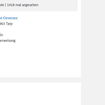
ote
|
1418
mal angesehen
t Oeversee
963 Tarp
in
erweisung