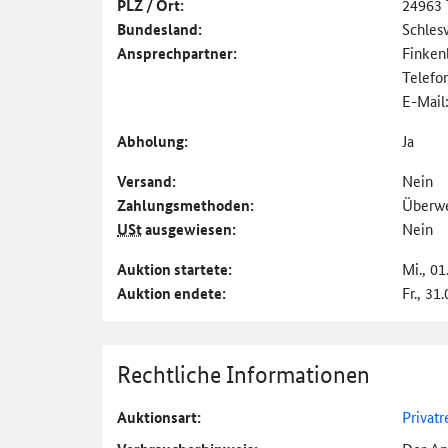
PLZ / Ort:
24963 
Bundesland:
Schles
Ansprechpartner:
Finken
Telefo
E-Mail
Abholung:
Ja
Versand:
Nein
Zahlungs­methoden:
Überw
USt
ausgewiesen:
Nein
Auktion startete:
Mi., 01
Auktion endete:
Fr., 31
Rechtliche Informationen
Auktionsart:
Privatr