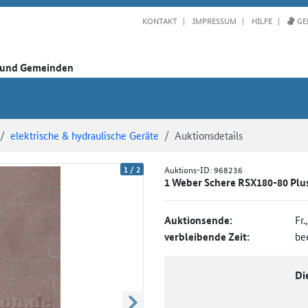
KONTAKT
IMPRESSUM
HILFE
GE
n und Gemeinden
elektrische & hydraulische Geräte
Auktionsdetails
1
/
2
Auktions-ID:
968236
1 Weber Schere RSX180-80 Plu
Auktionsende:
Fr.
verbleibende Zeit:
be
Di