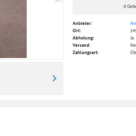
weiter blättern
0
Geb
Anbieter:
Am
Ort:
24
Abholung:
Ja
Versand:
Ne
Zahlungsart:
Üb
weiter blättern