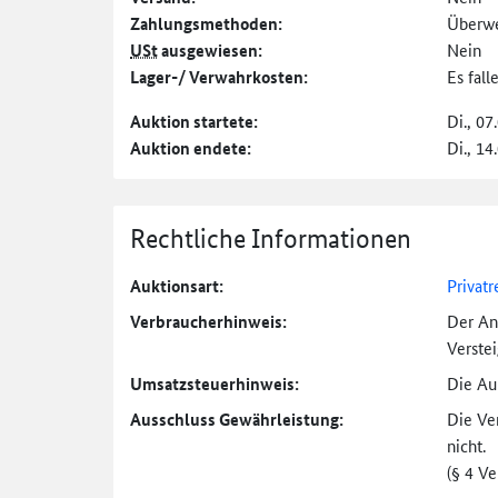
Zahlungs­methoden:
Überw
USt
ausgewiesen:
Nein
Lager-/ Verwahrkosten:
Es fal
Auktion startete:
Di., 07
Auktion endete:
Di., 14
Rechtliche Informationen
Auktionsart:
Privatr
Verbraucher­hinweis:
Der An
Verste
Umsatzsteuer­hinweis:
Die Auk
Ausschluss Gewährleistung:
Die Ve
nicht.
(§ 4 V