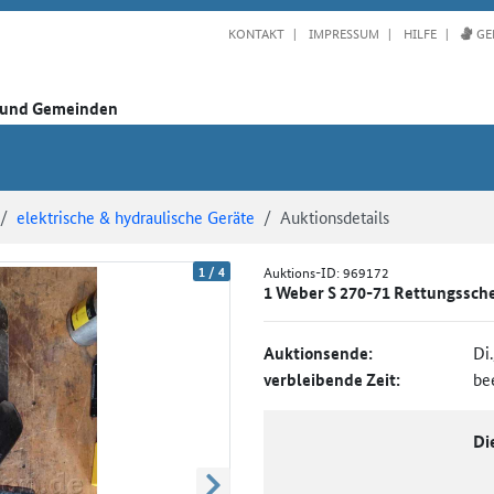
KONTAKT
IMPRESSUM
HILFE
GE
n und Gemeinden
elektrische & hydraulische Geräte
Auktionsdetails
1
/
4
Auktions-ID:
969172
1 Weber S 270-71 Rettungssch
Auktionsende:
Di
verbleibende Zeit:
be
Di