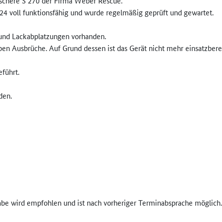
sschere S 270 der Firma Weber Rescue.
4 voll funktionsfähig und wurde regelmäßig geprüft und gewartet.
 und Lackabplatzungen vorhanden.
en Ausbrüche. Auf Grund dessen ist das Gerät nicht mehr einsatzberei
führt.
den.
be wird empfohlen und ist nach vorheriger Terminabsprache möglich.