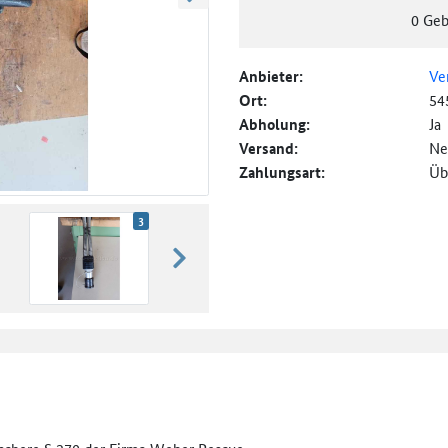
weiter blättern
0
Geb
Anbieter:
Ve
Ort:
54
Abholung:
Ja
Versand:
Ne
Zahlungsart:
Üb
3
weiter blättern