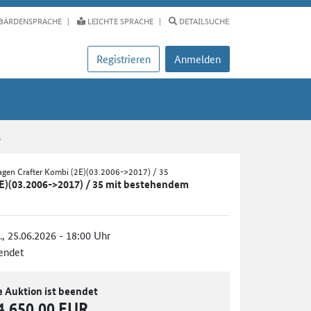
BÄRDENSPRACHE
LEICHTE SPRACHE
DETAILSUCHE
Registrieren
Anmelden
s
agen Crafter Kombi (2E)(03.2006->2017) / 35
E)(03.2006->2017) / 35 mit bestehendem
., 25.06.2026 - 18:00 Uhr
endet
e Auktion ist beendet
4.650,00 EUR