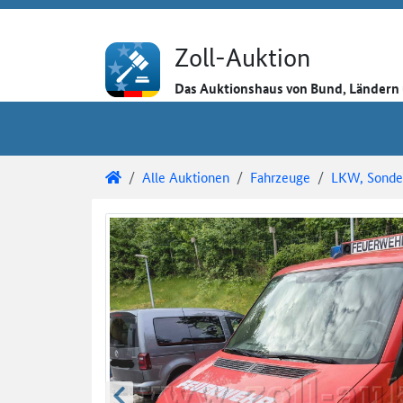
Direkt zum Inhalt
Direkt zu den Auktionsdetails
Direkt zur Gebotseingabe
Zoll-Auktion
Das Auktionshaus von Bund, Länder
Sie sind hier:
Zoll-Auktion
Alle Auktionen
Fahrzeuge
LKW, Sonder
Auktionsdetails
Auktionsüberblick