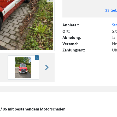
weiter blättern
22
Geb
Anbieter:
St
Ort:
57
Abholung:
Ja
Versand:
Ne
Zahlungsart:
Üb
3
weiter blättern
) / 35 mit bestehendem Motorschaden