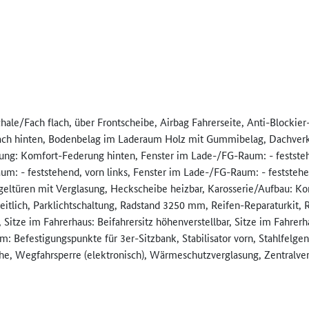
ale/Fach flach, über Frontscheibe, Airbag Fahrerseite, Anti-Blockie
nach hinten, Bodenbelag im Laderaum Holz mit Gummibelag, Dachverkl
rung: Komfort-Federung hinten, Fenster im Lade-/FG-Raum: - feststeh
um: - feststehend, vorn links, Fenster im Lade-/FG-Raum: - feststehen
geltüren mit Verglasung, Heckscheibe heizbar, Karosserie/Aufbau: Ko
itlich, Parklichtschaltung, Radstand 3250 mm, Reifen-Reparaturkit, R
 Sitze im Fahrerhaus: Beifahrersitz höhenverstellbar, Sitze im Fahrerha
m: Befestigungspunkte für 3er-Sitzbank, Stabilisator vorn, Stahlfel
ihe, Wegfahrsperre (elektronisch), Wärmeschutzverglasung, Zentralv