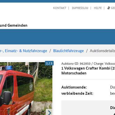
KONTAKT
IMPRESSUM
HILFE
GE
n und Gemeinden
-, Einsatz- & Nutzfahrzeuge
Blaulichtfahrzeuge
Auktionsdetail
1
/
5
Auktions-ID:
962850
/ Charge: Volksw
1 Volkswagen Crafter Kombi (2
Motorschaden
Auktionsende:
Do
verbleibende Zeit:
be
Di