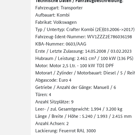
Technische Daten / Fahrzeugbeschreibung:
Fahrzeugart: Transporter
Aufbauart: Kombi
Fabrikat: Volkswagen
Typ / Untertyp: Crafter Kombi (2E)(03.2006->2017)
Fahrzeug-Ident-Nummer: WV1ZZZ2E786036198
KBA-Nummer: 0603/AAG
Erste / Letzte Zulassung: 14.05.2008 / 03.02.2023
Hubraum / Leistung: 2.461 cm³ / 100 kW (136 PS)
Motor: Motor 2,5 Ltr. - 100 kW TDI DPF
Motorart / Zylinder / Motorbauart: Diesel / 5 / Re
Abgascode: Euro 4
Getriebe / Anzahl der Gänge: Manuell / 6
Türen: 4
Anzahl Sitzplätze: 9
Leer- / zul. Gesamtgewicht: 1.994 / 3.200 kg
Länge / Breite / Höhe : 5.240 / 1.993 / 2.415 mm
Anzahl Achsen: 2
Lackierung: Feuerrot RAL 3000