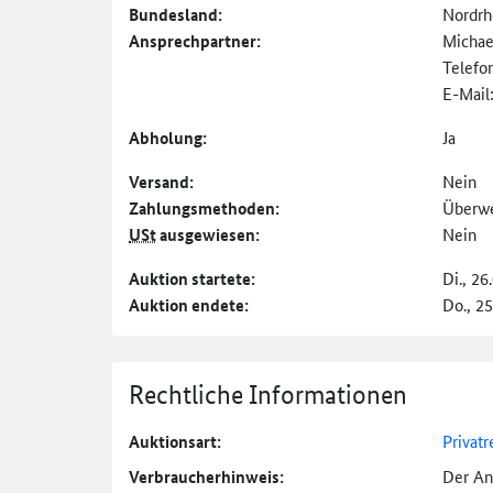
Bundesland:
Nordrh
Ansprechpartner:
Michae
Telefo
E-Mail
Abholung:
Ja
Versand:
Nein
Zahlungs­methoden:
Überw
USt
ausgewiesen:
Nein
Auktion startete:
Di., 26
Auktion endete:
Do., 2
Rechtliche Informationen
Auktionsart:
Privatr
Verbraucher­hinweis:
Der An