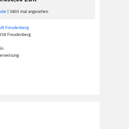
ote
|
5803
mal angesehen
adt Freudenberg
258 Freudenberg
in
erweisung