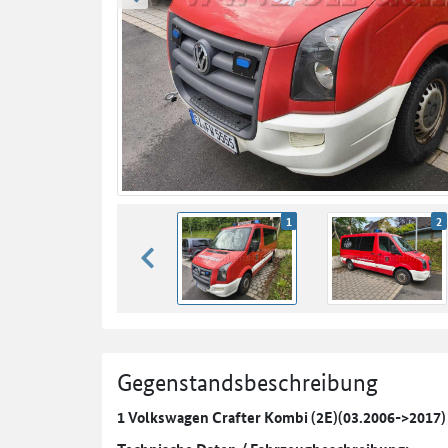
zurück blättern
1
2
zurück blättern
Gegenstandsbeschreibung
1 Volkswagen Crafter Kombi (2E)(03.2006->2017