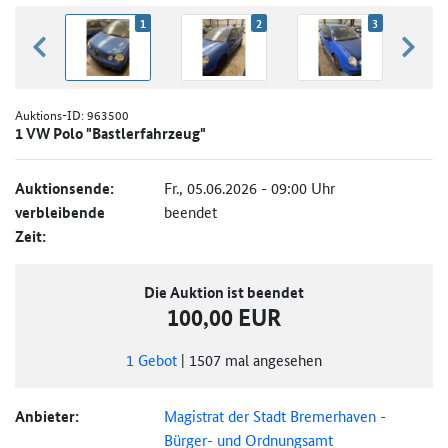
1
2
3
zurück blättern
weiter
Auktions-ID:
963500
1 VW Polo "Bastlerfahrzeug"
Auktionsende:
Fr., 05.06.2026 - 09:00 Uhr
verbleibende
beendet
Zeit:
Die Auktion ist beendet
100,00 EUR
1
Gebot
|
1507
mal angesehen
Anbieter:
Magistrat der Stadt Bremerhaven -
Bürger- und Ordnungsamt