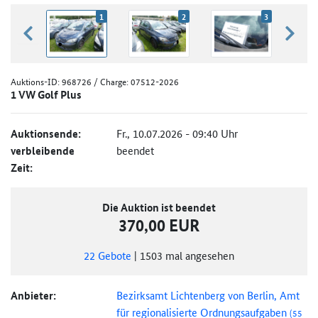
1
2
3
zurück blättern
weiter
Auktions-ID:
968726
/ Charge: 07512-2026
1 VW Golf Plus
Auktionsende:
Fr., 10.07.2026 - 09:40 Uhr
verbleibende
beendet
Zeit:
Die Auktion ist beendet
370,00 EUR
22
Gebote
|
1503
mal angesehen
Anbieter:
Bezirksamt Lichtenberg von Berlin, Amt
für regionalisierte Ordnungsaufgaben
(55