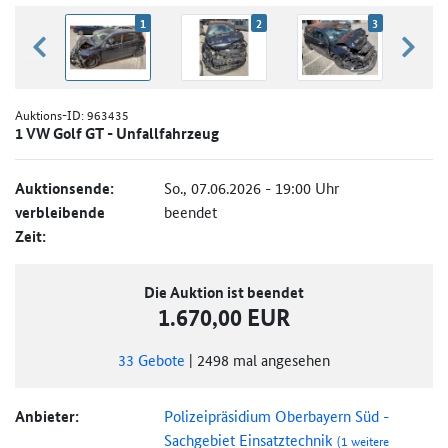
1
2
3
zurück blättern
weiter
Auktions-ID:
963435
1 VW Golf GT - Unfallfahrzeug
Auktionsende:
So., 07.06.2026 - 19:00 Uhr
verbleibende
beendet
Zeit:
Die Auktion ist beendet
1.670,00 EUR
33
Gebote
|
2498
mal angesehen
Anbieter:
Polizeipräsidium Oberbayern Süd -
Sachgebiet Einsatztechnik
(1 weitere