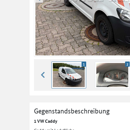
zurück blättern
1
2
zurück blättern
Gegenstandsbeschreibung
1 VW Caddy