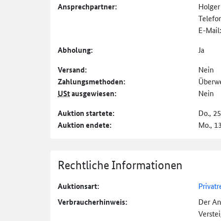
Ansprechpartner:
Holge
Telefo
E-Mail
Abholung:
Ja
Versand:
Nein
Zahlungs­methoden:
Überw
USt
ausgewiesen:
Nein
Auktion startete:
Do., 2
Auktion endete:
Mo., 1
Rechtliche Informationen
Auktionsart:
Privatr
Verbraucher­hinweis:
Der An
Verste