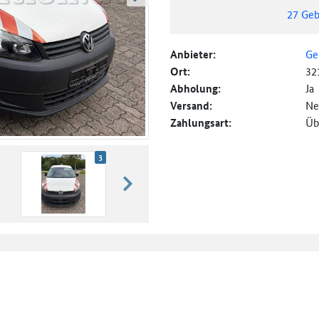
weiter blättern
27
Geb
Anbieter:
Ge
Ort:
32
Abholung:
Ja
Versand:
Ne
Zahlungsart:
Üb
3
weiter blättern