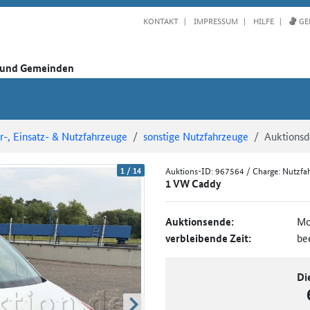
KONTAKT
IMPRESSUM
HILFE
GE
n und Gemeinden
-, Einsatz- & Nutzfahrzeuge
sonstige Nutzfahrzeuge
Auktionsde
1
/
14
Auktions-ID:
967564
/ Charge: Nutzfa
1 VW Caddy
Auktionsende:
Mo
verbleibende Zeit:
be
Di