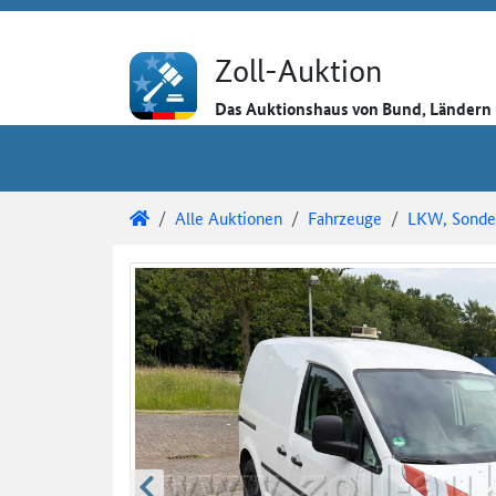
Direkt zum Inhalt
Direkt zu den Auktionsdetails
Direkt zur Gebotseingabe
Zoll-Auktion
Das Auktionshaus von Bund, Länder
Sie sind hier:
Zoll-Auktion
Alle Auktionen
Fahrzeuge
LKW, Sonder
Auktionsdetails
Auktionsüberblick