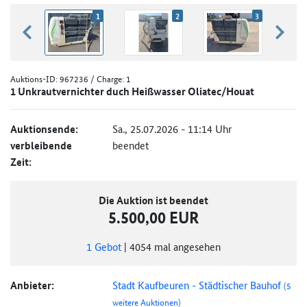
1
2
3
zurück blättern
weiter
Auktions-ID:
967236
/ Charge: 1
1 Unkrautvernichter duch Heißwasser Oliatec/Houat
Auktionsende:
Sa., 25.07.2026 - 11:14 Uhr
verbleibende
beendet
Zeit:
Die Auktion ist beendet
5.500,00 EUR
1
Gebot
|
4054
mal angesehen
Anbieter:
Stadt Kaufbeuren - Städtischer Bauhof
(5
weitere Auktionen)