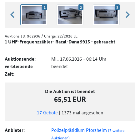
1
2
3
zurück blättern
weiter
Auktions-ID:
962936
/ Charge: 22/2026 LE
1 UHF-Frequenzzähler- Racal-Dana 9915 - gebraucht
Auktionsende:
Mi., 17.06.2026 - 06:14 Uhr
verbleibende
beendet
Zeit:
Die Auktion ist beendet
65,51 EUR
17
Gebote
|
1373
mal angesehen
Anbieter:
Polizeipräsidium Pforzheim
(7 weitere
Auktionen)