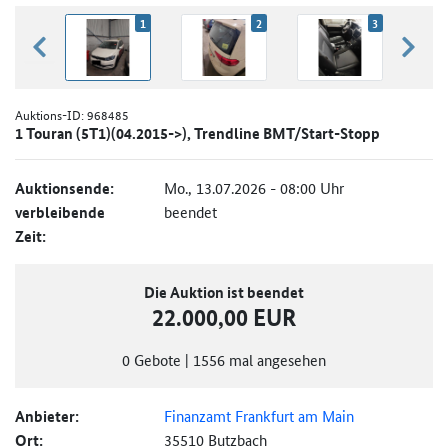
1
2
3
zurück blättern
weiter
Auktions-ID:
968485
1 Touran (5T1)(04.2015->), Trendline BMT/Start-Stopp
Auktionsende:
Mo., 13.07.2026 - 08:00 Uhr
verbleibende
beendet
Zeit:
Die Auktion ist beendet
22.000,00 EUR
0
Gebote
|
1556
mal angesehen
Anbieter:
Finanzamt Frankfurt am Main
Ort:
35510 Butzbach