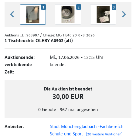
1
2
3
zurück blättern
weiter
Auktions-ID:
963907
/ Charge: MG-FB40.20-078-2026
1 Tischleuchte OLEBY A0903 (alt)
Auktionsende:
Mi., 17.06.2026 - 12:15 Uhr
verbleibende
beendet
Zeit:
Die Auktion ist beendet
30,00 EUR
0
Gebote
|
967
mal angesehen
Anbieter:
Stadt Mönchengladbach -Fachbereich
Schule und Sport-
(20 weitere Auktionen)