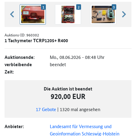
1
2
3
zurück blättern
weiter
Auktions-ID:
960302
1 Tachymeter TCRP1205+ R400
Auktionsende:
Mo., 08.06.2026 - 08:48 Uhr
verbleibende
beendet
Zeit:
Die Auktion ist beendet
920,00 EUR
17
Gebote
|
1320
mal angesehen
Anbieter:
Landesamt für Vermessung und
Geoinformation Schleswig-Holstein