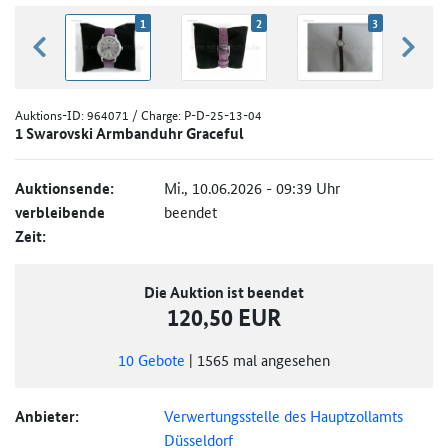
1
2
3
zurück blättern
weiter
Auktions-ID:
964071
/ Charge: P-D-25-13-04
1 Swarovski Armbanduhr Graceful
Auktionsende:
Mi., 10.06.2026 - 09:39 Uhr
verbleibende
beendet
Zeit:
Die Auktion ist beendet
120,50 EUR
10
Gebote
|
1565
mal angesehen
Anbieter:
Verwertungsstelle des Hauptzollamts
Düsseldorf