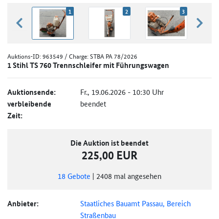
1
2
3
zurück blättern
weiter
Auktions-ID:
963549
/ Charge: STBA PA 78/2026
1 Stihl TS 760 Trennschleifer mit Führungswagen
Auktionsende:
Fr., 19.06.2026 - 10:30 Uhr
verbleibende
beendet
Zeit:
Die Auktion ist beendet
225,00 EUR
18
Gebote
|
2408
mal angesehen
Anbieter:
Staatliches Bauamt Passau, Bereich
Straßenbau