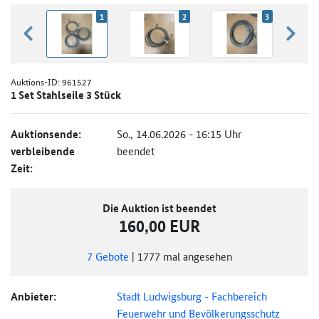
1
2
3
zurück blättern
weiter
Auktions-ID:
961527
1 Set Stahlseile 3 Stück
Auktionsende:
So., 14.06.2026 - 16:15 Uhr
verbleibende
beendet
Zeit:
Die Auktion ist beendet
160,00 EUR
7
Gebote
|
1777
mal angesehen
Anbieter:
Stadt Ludwigsburg - Fachbereich
Feuerwehr und Bevölkerungsschutz