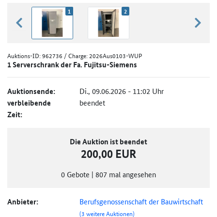
1
2
zurück blättern
weiter
Auktions-ID:
962736
/ Charge: 2026Aus0103-WUP
1 Serverschrank der Fa. Fujitsu-Siemens
Auktionsende:
Di., 09.06.2026 - 11:02 Uhr
verbleibende
beendet
Zeit:
Die Auktion ist beendet
200,00 EUR
0
Gebote
|
807
mal angesehen
Anbieter:
Berufsgenossenschaft der Bauwirtschaft
(3 weitere Auktionen)