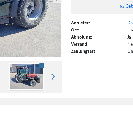
weiter blättern
63
Geb
Anbieter:
Ko
Ort:
59
Abholung:
Ja
Versand:
Ne
Zahlungsart:
Üb
3
weiter blättern