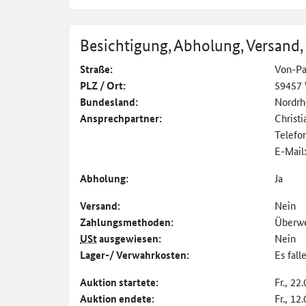
Besichtigung, Abholung, Versand,
Straße:
Von-Pa
PLZ / Ort:
59457 
Bundesland:
Nordrh
Ansprechpartner:
Christi
Telefo
E-Mail
Abholung:
Ja
Versand:
Nein
Zahlungs­methoden:
Überw
USt
ausgewiesen:
Nein
Lager-/ Verwahrkosten:
Es fal
Auktion startete:
Fr., 22
Auktion endete:
Fr., 12