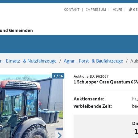
KONTAKT
IMPRESSUM
HILFE
GE
n und Gemeinden
-, Einsatz- & Nutzfahrzeuge
Agrar-, Forst- & Baufahrzeuge
Auk
1
/
16
Auktions-ID:
962067
1 Schlepper Case Quantum 65V
Auktionsende:
Fr.
verbleibende Zeit:
be
Di