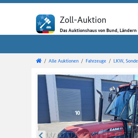
Direkt zum Inhalt
Direkt zu den Auktionsdetails
Direkt zur Gebotseingabe
Zoll-Auktion
Das Auktionshaus von Bund, Länder
Sie sind hier:
Zoll-Auktion
Alle Auktionen
Fahrzeuge
LKW, Sonder
Auktionsdetails
Auktionsüberblick