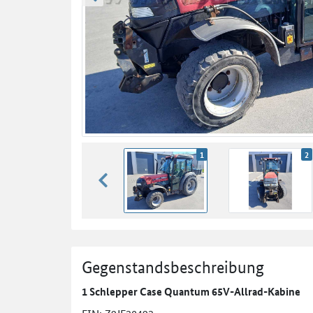
zurück blättern
1
2
zurück blättern
Gegenstandsbeschreibung
1 Schlepper Case Quantum 65V-Allrad-Kabine