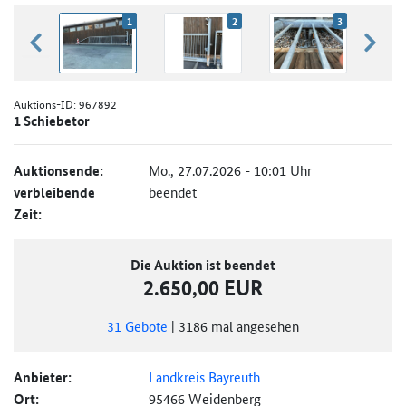
1
2
3
zurück blättern
weiter
Auktions-ID:
967892
1 Schiebetor
Auktionsende:
Mo., 27.07.2026 - 10:01 Uhr
verbleibende
beendet
Zeit:
Die Auktion ist beendet
2.650,00 EUR
31
Gebote
|
3186
mal angesehen
Anbieter:
Landkreis Bayreuth
Ort:
95466 Weidenberg