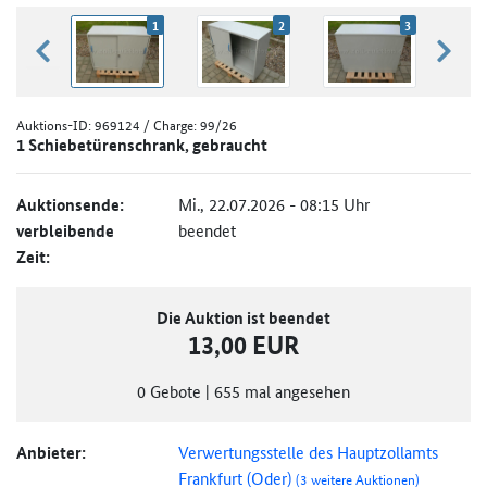
1
2
3
zurück blättern
weiter
Auktions-ID:
969124
/ Charge: 99/26
1 Schiebetürenschrank, gebraucht
Auktionsende:
Mi., 22.07.2026 - 08:15 Uhr
verbleibende
beendet
Zeit:
Die Auktion ist beendet
13,00 EUR
0
Gebote
|
655
mal angesehen
Anbieter:
Verwertungsstelle des Hauptzollamts
Frankfurt (Oder)
(3 weitere Auktionen)