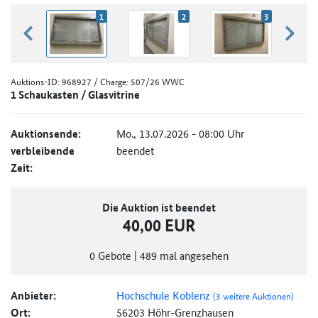
1
2
3
zurück blättern
weiter
Auktions-ID:
968927
/ Charge: 507/26 WWC
1 Schaukasten / Glasvitrine
Auktionsende:
Mo., 13.07.2026 - 08:00 Uhr
verbleibende
beendet
Zeit:
Die Auktion ist beendet
40,00 EUR
0
Gebote
|
489
mal angesehen
Anbieter:
Hochschule Koblenz
(3 weitere Auktionen)
Ort:
56203 Höhr-Grenzhausen