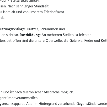
Hopf Pietätsartikel GmbH.
en. Nach sehr langer Standzeit
 20 Jahre alt und von unserem Friedhofsamt
rde.
 nutzungsbedingte Kratzer, Schrammen und
en sichtbar.
Rostbildung:
An mehreren Stellen ist leichter
ers betroffen sind die untere Querwelle, die Gelenke, Feder und Ke
 und ist nach telefonischer Absprache möglich.
igentümer verantwortlich.
rgversenkapparat. Alle im Hintergrund zu sehende Gegenstände werden