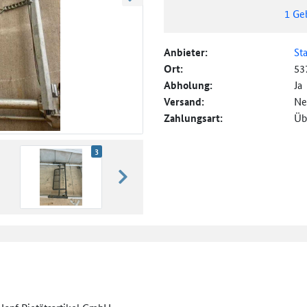
weiter blättern
1
Ge
Anbieter:
St
Ort:
53
Abholung:
Ja
Versand:
Ne
Zahlungsart:
Üb
3
weiter blättern