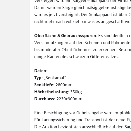
Versteigert wird ein Sargversenkapparat der Firma 
Damit werden Särge gleichmäßig gebremst abgelass
wird es jetzt versteigert. Der Senkapparat ist über
nicht mehr nach vollziehbar was es an geschafft wu
Oberfläche & Gebrauchsspuren:
Es sind deutlich
Verschmutzungen auf den Schienen und Rahmenteil
bis moderater Oberflächenrost zu erkennen. Besond
einige Kanten des schwarzen Gittereinsatzes.
Daten:
Typ:
„Senkamat“
Senktiefe:
2800mm
Höchstbelastung:
350kg
Durchlass:
2230x900mm
Eine Besichtigung vor Gebotsabgabe wird empfohlen
Für Ladungssicherung und Transport ist der neue E
Die Auktion bezieht sich ausschließlich auf den Sa