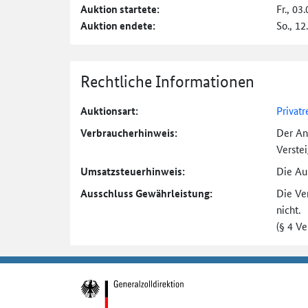
Auktion startete:
Fr., 03
Auktion endete:
So., 12
Rechtliche Informationen
Auktionsart:
Privatr
Verbraucher­hinweis:
Der An
Verste
Umsatzsteuer­hinweis:
Die Auk
Ausschluss Gewährleistung:
Die Ve
nicht.
(§ 4 V