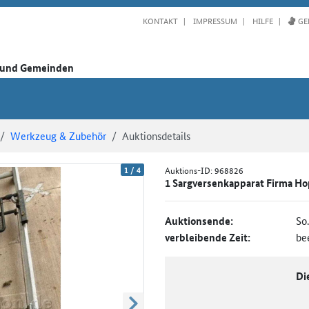
KONTAKT
IMPRESSUM
HILFE
GE
n und Gemeinden
Werkzeug & Zubehör
Auktionsdetails
1
/
4
Auktions-ID:
968826
1 Sargversenkapparat Firma Ho
Auktionsende:
So
verbleibende Zeit:
be
Di