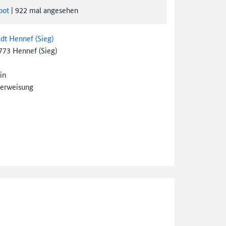
bot
|
922
mal angesehen
adt Hennef (Sieg)
773 Hennef (Sieg)
in
erweisung