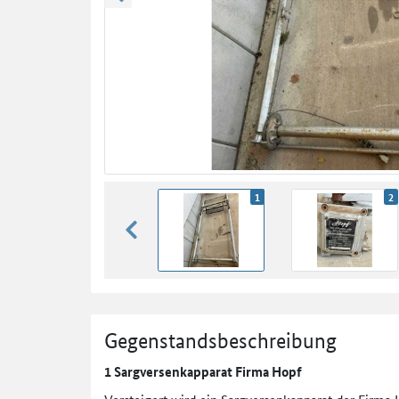
zurück blättern
1
2
zurück blättern
Gegenstandsbeschreibung
1 Sargversenkapparat Firma Hopf