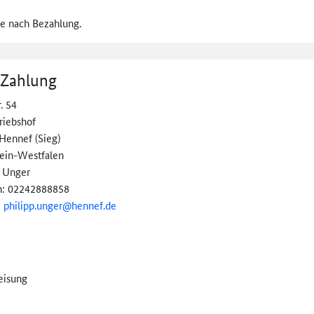
e nach Bezahlung.
 Zahlung
. 54
riebshof
Hennef (Sieg)
ein-Westfalen
p Unger
n: 02242888858
:
philipp.unger@
hennef.de
eisung