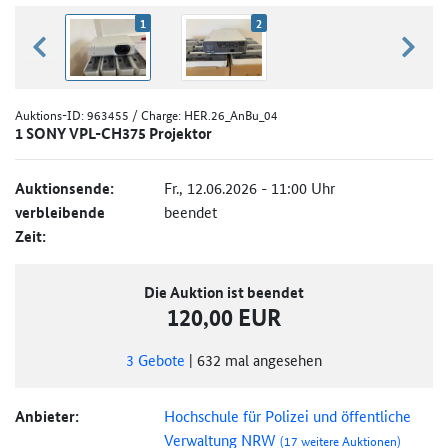
1
2
zurück blättern
weiter
Auktions-ID:
963455
/ Charge: HER.26_AnBu_04
1 SONY VPL-CH375 Projektor
Auktionsende:
Fr., 12.06.2026 - 11:00 Uhr
verbleibende
beendet
Zeit:
Die Auktion ist beendet
120,00 EUR
3
Gebote
|
632
mal angesehen
Anbieter:
Hochschule für Polizei und öffentliche
Verwaltung NRW
(17 weitere Auktionen)