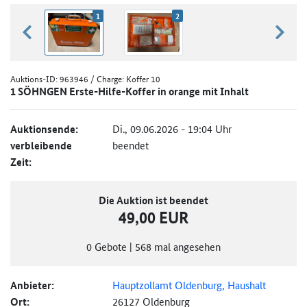
1
2
zurück blättern
weiter
Auktions-ID:
963946
/ Charge: Koffer 10
1 SÖHNGEN Erste-Hilfe-Koffer in orange mit Inhalt
Auktionsende:
Di., 09.06.2026 - 19:04 Uhr
verbleibende
beendet
Zeit:
Die Auktion ist beendet
49,00 EUR
0
Gebote
|
568
mal angesehen
Anbieter:
Hauptzollamt Oldenburg, Haushalt
Ort:
26127 Oldenburg