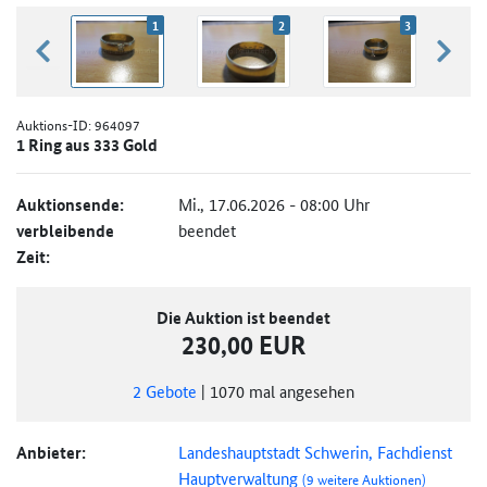
1
2
3
zurück blättern
weiter
Auktions-ID:
964097
1 Ring aus 333 Gold
Auktionsende:
Mi., 17.06.2026 - 08:00 Uhr
verbleibende
beendet
Zeit:
Die Auktion ist beendet
230,00 EUR
2
Gebote
|
1070
mal angesehen
Anbieter:
Landeshauptstadt Schwerin, Fachdienst
Hauptverwaltung
(9 weitere Auktionen)