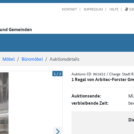
KONTAKT
IMPRESSUM
HILFE
GE
n und Gemeinden
Möbel
Büromöbel
Auktionsdetails
1
/
2
Auktions-ID:
961652
/ Charge: Stadt 
1 Regal von Arbitec-Forster Gm
Auktionsende:
Mi
verbleibende Zeit:
be
Di