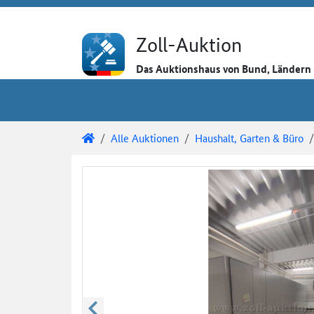
Direkt zum Inhalt
Direkt zu den Auktionsdetails
Direkt zur Gebotseingabe
Zoll-Auktion
Das Auktionshaus von Bund, Länder
Sie sind hier:
Zoll-Auktion
Alle Auktionen
Haushalt, Garten & Büro
Auktionsdetails
Auktionsüberblick