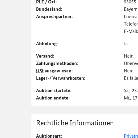
PLZ / Ort:
93055 
Bundesland:
Bayern
Ansprechpartner:
Lorena
Telefo
E-Mail
Abholung:
Ja
Versand:
Nein
Zahlungs­methoden:
Überw
USt
ausgewiesen:
Nein
Lager-/ Verwahrkosten:
Es fal
Auktion startete:
Sa., 23
Auktion endete:
Mi., 17
Rechtliche Informationen
Auktionsart:
Privatr