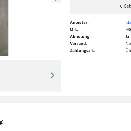
weiter blättern
0
Geb
Anbieter:
St
Ort:
93
Abholung:
Ja
Versand:
Ne
Zahlungsart:
Üb
weiter blättern
g)